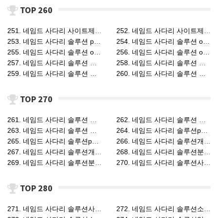
TOP 260
251. 네임드 사다리 사이트제작 οοο ◑ MAAN3 ， NET ◑ οοο 에비앙4u카지노 개츠비카지노 (1)
252. 네임드 사다리 사이트제작 οοο ☎ CPC77 ． NET ☎ οοο 트럼프카지노 개츠비카지노 (1)
253. 네임드 사다리 솔루션 php οοο ● CPC77¸NET ● οοο 에비앙4u카지노 개츠비카지노 (1)
254. 네임드 사다리 솔루션 οοο ■ CPC77。 NET ■ οοο 슈퍼맨카지노 개츠비카지노 (1)
255. 네임드 사다리 솔루션 οοο ★ TBPM2 ， NET ★ οοο eggc카지노 개츠비카지노 (1)
256. 네임드 사다리 솔루션 οοο ♠ RJ75 ． NET ♠ οοο 에그벳 개츠비카지노 (1)
257. 네임드 사다리 솔루션 개발 οοο ◑ MAAN3 。 NET ◑ οοο 999벳 카지노 개츠비카지노 (1)
258. 네임드 사다리 솔루션 분양 οοο ☎ CPC77 。 NET ☎ οοο B타임 개츠비카지노 (1)
259. 네임드 사다리 솔루션 사이트 οοο ★ TBPM2 。 NET ★ οοο 갯츠비카지노 개츠비카지노 (1)
260. 네임드 사다리 솔루션 소스 οοο ◐ RJ75¸NET ◐ οοο eggc카지노 개츠비카지노 (1)
TOP 270
261. 네임드 사다리 솔루션 임대 οοο ♣ MAAN3。 NET ♣ οοο 삼삼카지노 개츠비카지노 (1)
262. 네임드 사다리 솔루션 제작 οοο ♥ TBPM2。 NET ♥ οοο 에비앙카지노 개츠비카지노 (1)
263. 네임드 사다리 솔루션 판매 οοο ♠ RJ75 。 NET ♠ οοο M카지노 개츠비카지노 (1)
264. 네임드 사다리 솔루션php οοο ■ CPC77． NET ■ οοο 슈퍼카지노 개츠비카지노 (1)
265. 네임드 사다리 솔루션php οοο ▣ RJ75。 NET ▣ οοο 더카지노 개츠비카지노 (1)
266. 네임드 사다리 솔루션개발 οοο ▲ MAAN3 ．NET ▲ οοο 비타임 개츠비카지노 (1)
267. 네임드 사다리 솔루션개발 οοο ▶ TBPM2 。NET ▶ οοο 999벳 아시아 개츠비카지노 (1)
268. 네임드 사다리 솔루션분양 οοο ▼ CPC77 ．NET ▼ οοο 애비앙4u카지노 개츠비카지노 (1)
269. 네임드 사다리 솔루션분양 οοο ◀ RJ75 。NET ◀ οοο 수퍼카지노 개츠비카지노 (1)
270. 네임드 사다리 솔루션사이트 οοο ▶ TBPM2 ．NET ▶ οοο 엠카지노 개츠비카지노 (1)
TOP 280
271. 네임드 사다리 솔루션사이트 οοο ▼ CPC77 。NET ▼ οοο w88카지노 개츠비카지노 (1)
272. 네임드 사다리 솔루션소스 οοο ▣ RJ75． NET ▣ οοο 개츠비카지노 개츠비카지노 (1)