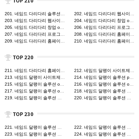
TOP 210
201. 네임드 다리다리 솔루션판매 οοο ▶ RJ75 .NET ▶ οοο w88 개츠비카지노 (1)
202. 네임드 다리다리 웹사이트 제작 οοο ◑ TBPM2 ¸ NET ◑ οοο w88카지노 개츠비카지노 (1)
203. 네임드 다리다리 웹사이트 제작 οοο ★ CPC77 ˛ NET ★ οοο 999벳 아시아 카지노 개츠비카지노 (1)
204. 네임드 다리다리 창업 οοο ◆ TBPM2˛NET ◆ οοο 슈퍼맨카지노 개츠비카지노 (1)
205. 네임드 다리다리 창업 οοο ◈ rj75.net ◈ οοο 엠카지노 개츠비카지노 (1)
206. 네임드 다리다리 프로그램 οοο ◈ CPC77˛NET ◈ οοο 더카지노 개츠비카지노 (1)
207. 네임드 다리다리 프로그램 οοο ● RJ75.NET ● οοο 애비앙4u카지노 개츠비카지노 (1)
208. 네임드 다리다리 홈페이지제작문의 οοο ▶ CPC77 ˛NET ▶ οοο M카지노 개츠비카지노 (1)
209. 네임드 다리다리 홈페이지제작문의 οοο ▼ MAAN3.NET ▼ οοο 슈퍼카지노 개츠비카지노 (1)
210. 네임드 다리다리 홈페이지제작업체 οοο ★ CPC77 ¸ NET ★ οοο 수퍼카지노 개츠비카지노 (1)
TOP 220
211. 네임드 다리다리 홈페이지제작업체 οοο ☎ RJ75 ˛ NET ☎ οοο 겟츠비카지노 개츠비카지노 (1)
212. 네임드 달팽이 사이트제작 οοο ▼ CPC77 ¸NET ▼ οοο 애비앙포유카지노 개츠비카지노 (1)
213. 네임드 달팽이 사이트제작 οοο ◀ RJ75 ˛NET ◀ οοο 비타임카지노 개츠비카지노 (1)
214. 네임드 달팽이 솔루션 php οοο ▣ MAAN3 .NET ▣ οοο 애비앙카지노 개츠비카지노 (1)
215. 네임드 달팽이 솔루션 οοο ◀ RJ75 ¸NET ◀ οοο 999벳 아시아 카지노 개츠비카지노 (1)
216. 네임드 달팽이 솔루션 οοο ◆ MAAN3˛NET ◆ οοο 앰카지노 개츠비카지노 (1)
217. 네임드 달팽이 솔루션 οοο ◐ RJ75.NET ◐ οοο 갯츠비카지노 개츠비카지노 (1)
218. 네임드 달팽이 솔루션 개발 οοο ▶ CPC77 .NET ▶ οοο 999벳 아시아 카지노 개츠비카지노 (1)
219. 네임드 달팽이 솔루션 분양 οοο ◀ MAAN3.NET ◀ οοο B-TIME 개츠비카지노 (1)
220. 네임드 달팽이 솔루션 사이트 οοο ▼ RJ75 .NET ▼ οοο 겟츠비카지노 개츠비카지노 (1)
TOP 230
221. 네임드 달팽이 솔루션 소스 οοο ▲ TBPM2 .NET ▲ οοο 애비앙포유카지노 개츠비카지노 (1)
222. 네임드 달팽이 솔루션 임대 οοο ◈ CPC77.NET ◈ οοο eggc카지노 개츠비카지노 (1)
223. 네임드 달팽이 솔루션 제작 οοο ● rj75.net ● οοο 999벳 카지노 개츠비카지노 (1)
224. 네임드 달팽이 솔루션 판매 οοο ◆ TBPM2.NET ◆ οοο 에비앙4u카지노 개츠비카지노 (1)