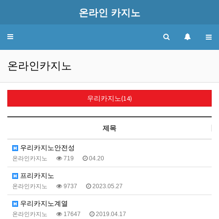
온라인 카지노
Toggle
navigation
온라인카지노
우리카지노(14)
제목
우리카지노안전성
온라인카지노
719
04.20
프리카지노
온라인카지노
9737
2023.05.27
우리카지노계열
온라인카지노
17647
2019.04.17