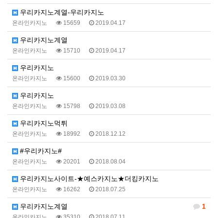
우리카지노계열-우리카지노
온라인카지노
15659
2019.04.17
우리카지노계열
온라인카지노
15710
2019.04.17
우리카지노
온라인카지노
15600
2019.03.30
우리카지노
온라인카지노
15798
2019.03.08
우리카지노먹튀
온라인카지노
18992
2018.12.12
#우리카지노#
온라인카지노
20201
2018.08.04
우리카지노사이트-★예스카지노★더킹카지노
온라인카지노
16262
2018.07.25
우리카지노계열
1
온라인카지노
35310
2018.07.11