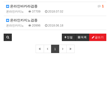
온라인바카라검증
1
온라인카지노
37709
2018.07.02
온라인카지노검증
온라인카지노
20996
2018.06.18
정렬
목록
글쓰기
1