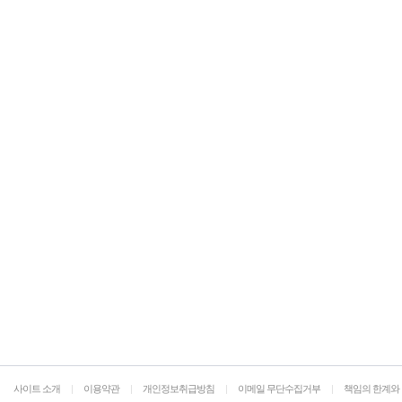
사이트 소개
|
이용약관
|
개인정보취급방침
|
이메일 무단수집거부
|
책임의 한계와