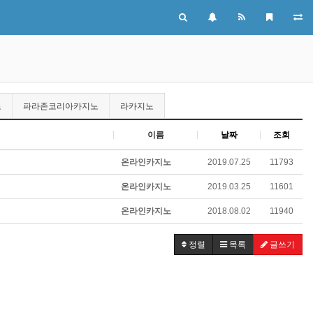
노
파라존코리아카지노
라카지노
이름
날짜
조회
온라인카지노
2019.07.25
11793
온라인카지노
2019.03.25
11601
온라인카지노
2018.08.02
11940
정렬
목록
글쓰기