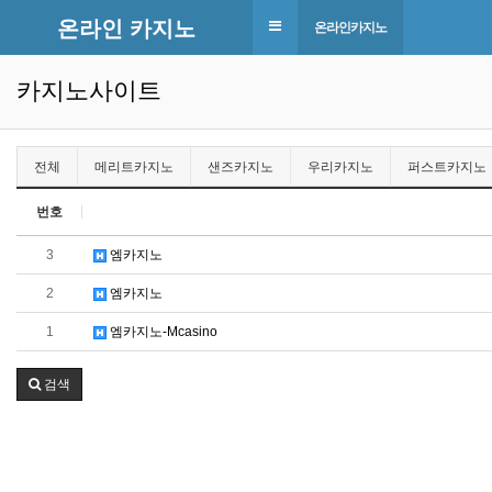
온라인 카지노
Toggle
온라인카지노
navigation
카지노사이트
전체
메리트카지노
샌즈카지노
우리카지노
퍼스트카지노
번호
3
엠카지노
2
엠카지노
1
엠카지노-Mcasino
검색