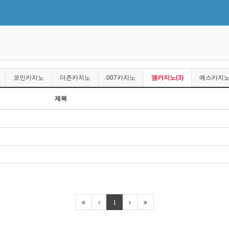
코인카지노
더존카지노
007카지노
엠카지노(3)
예스카지
제목
1