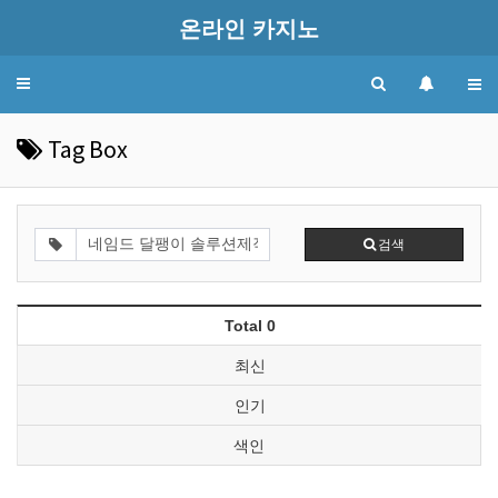
온라인 카지노
Toggle
navigation
Tag Box
검색
Total 0
최신
인기
색인