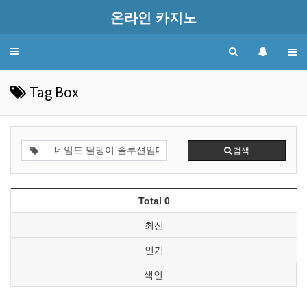
온라인 카지노
Toggle
navigation
Tag Box
검색
Total 0
최신
인기
색인