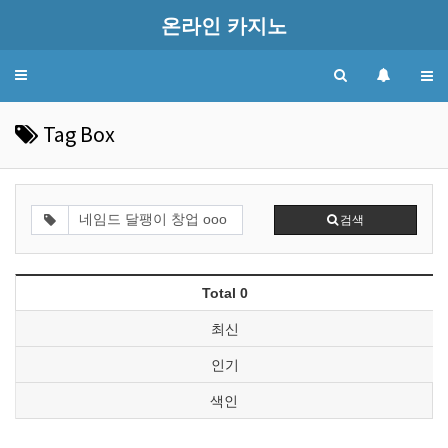
온라인 카지노
Toggle
navigation
Tag Box
검색
Total 0
최신
인기
색인