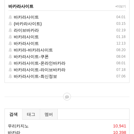
바카라사이트
+더보기
바카라사이트
04.01
{바카라사이트}
03.15
라이브바카라
02.19
바카라사이트
01.18
바카라사이트
12.13
바카라-바카라사이트
08.20
바카라사이트-쿠폰
08.04
바카라사이트-온라인바카라
08.01
바카라사이트-라이브바카라
07.18
바카라사이트-최신정보
07.06
검색
태그
멤버
우리카지노
10,941
바카라
10,398