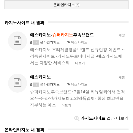
온라인카지노 (4)
카지노사이트 내 결과
예스카지노-
슈퍼카지노
후속브랜드
새창
온라인카지노
예스카지노
1
예스카지노 우리게열명품브랜드 신규런칭 이벤트 ~
검증된사이트~카지노무료머니지급~예스카지노에
서는 다양한 서비스와…
더보기
예스카지노
새창
온라인카지노
예스카지노
1
슈퍼카지노후속브랜드~7월14일 리뉴얼되어서 전격
오픈~온라인카지노최고의명품업체- 항상 최고만을
자부하는 예스…
더보기
카지노사이트
결과 더보기
온라인카지노 내 결과