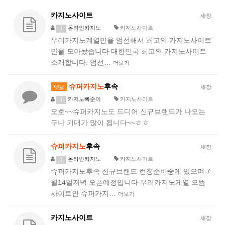
카지노사이트
새창
온라인카지노
카지노사이트
1
우리카지노계열만을 엄선해서 최고의 카지노사이트
만을 모아놨습니다 대한민국 최고의 카지노사이트
소개합니다. 엄선…
더보기
슈퍼카지노
후속
댓글
새창
카지노빠순이
카지노사이트
1
오호~~슈퍼카지노도 드디어 신규브랜드가 나오는
구나 기대가 많이 됩니다~~ㅎㅎ
슈퍼카지노
후속
새창
온라인카지노
카지노사이트
1
슈퍼카지노후속 신규브랜드 런칭준비중에 있으며 7
월14일저녁 오픈예정입니다 우리카지노게열 으뜸
사이트인 슈퍼카지…
더보기
카지노사이트
새창