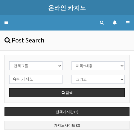
온라인 카지노
Toggle
navigation
Post Search
검색
전체게시판 (6)
카지노사이트 (2)