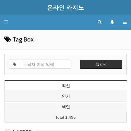
온라인 카지노
Toggle
navigation
Tag Box
검색
최신
인기
색인
Total 1,495