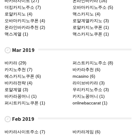
바카라사이트 (27)
온라인바카라 (16)
더킹카지노주소 (7)
오바마카지노주소 (5)
로얄카지노 (4)
맥스카지노 (4)
오바마카지노쿠폰 (4)
로얄계열카지노 (3)
온라인바카라추천 (2)
로얄카지노쿠폰 (1)
맥스계열 (1)
맥스카지노쿠폰 (1)
Mar 2019
바카라 (29)
퍼스트카지노주소 (8)
카지노추천 (7)
바카라추천 (6)
예스카지노쿠폰 (6)
mcasino (6)
바카라전략 (4)
라이브바카라 (3)
로얄계열 (3)
우리카지노주소 (3)
바카라꽁머니 (1)
카지노꽁머니 (1)
퍼시트카지노쿠폰 (1)
onlinebaccarat (1)
Feb 2019
바카라사이트주소 (7)
바카라게임 (6)