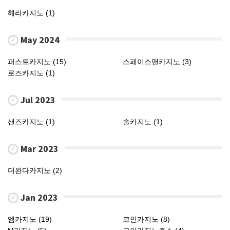
헤라카지노 (1)
May 2024
퍼스트카지노 (15)
스페이스맨카지노 (3)
로즈카지노 (1)
Jul 2023
샌즈카지노 (1)
솔카지노 (1)
Mar 2023
더완다카지노 (2)
Jan 2023
엠카지노 (19)
코인카지노 (8)