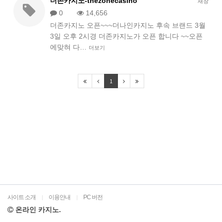
더존카지노-thezonecasino
새창
0
14,656
더존카지노 오픈~~~더나인카지노 후속 브랜드 3월
3일 오후 2시경 더존카지노가 오픈 합니다 ~~오픈
에맞혀 다…
더보기
1
사이트 소개
이용안내
PC 버전
|
|
온라인 카지노.