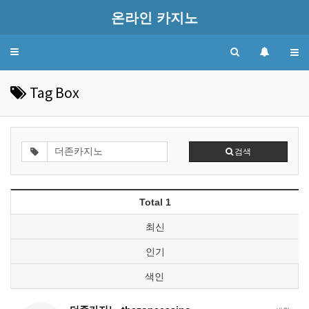
온라인 카지노
Toggle
navigation
Tag Box
검색
Total 1
최신
인기
색인