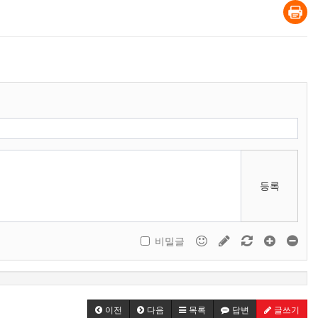
등록
비밀글
이전
다음
목록
답변
글쓰기