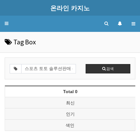
온라인 카지노
Toggle
navigation
Tag Box
검색
Total 0
최신
인기
색인