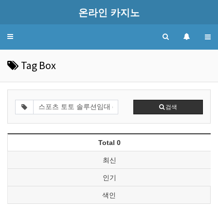
온라인 카지노
Toggle
navigation
Tag Box
검색
Total 0
최신
인기
색인