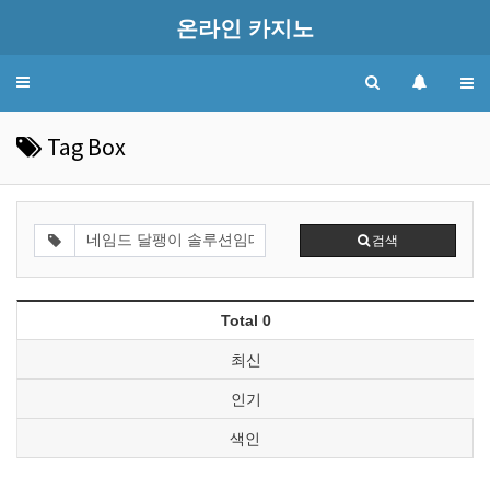
온라인 카지노
Toggle
navigation
Tag Box
검색
Total 0
최신
인기
색인