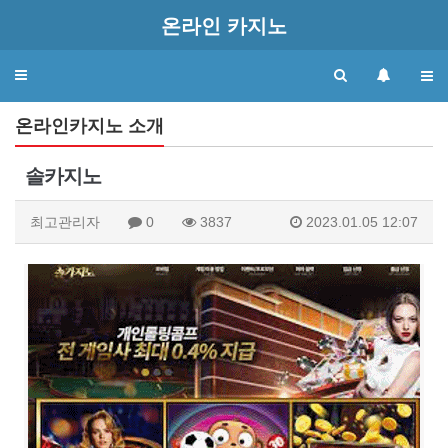
온라인 카지노
Toggle
navigation
온라인카지노 소개
솔카지노
최고관리자
0
3837
2023.01.05 12:07