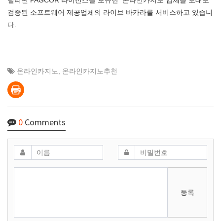
필리핀 PAGCOR 라이선스를 보유한 온라인카지노 업체를 토대로
검증된 소프트웨어 제공업체의 라이브 바카라를 서비스하고 있습니
다.
온라인카지노
,
온라인카지노추천
0
Comments
등록