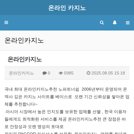
온라인 카지노
Toggle
navigation
온라인카지노
온라인카지노
온라인카지노
0
5985
2025.08.05 15:18
국내 최대 온라인카지노추천 노파트너쉽 2006년부터 운영되어 온
역사 깊은 카지노 사이트를 베이스로 오랜 기간 신뢰성을 쌓아온 업
체를 추천합니다~
.아시아 시장에서 높은 인지도를 보유한 업체를 선별 , 한국 이용자
들에게도 최적화된 서비스를 제공 온라인카지노추천 큰 장점은 바
로 안정성과 오랜 명성의 토대로