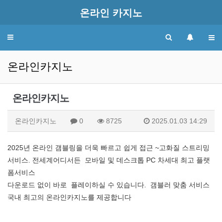
온라인 카지노
Toggle
navigation
온라인카지노
온라인카지노
온라인카지노
0
8725
2025.01.03 14:29
2025년 온라인 갬블링을 더욱 빠르고 쉽게 접근 ~고화질 스트리밍
서비스. 전세계어디서든 모바일 및 데스크톱 PC 차세대 최고 플랫
폼서비스
다운로드 없이 바로 플레이하실 수 있습니다. 갬블러 맞춤 서비스
국내 최고의 온라인카지노를 제공합니다