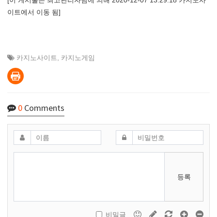
[이 게시물은 최고관리자님에 의해 2020-12-07 13:29:18 카지노사
이트에서 이동 됨]
카지노사이트
,
카지노게임
0
Comments
등록
비밀글