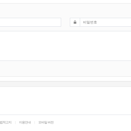
 법적고지
|
이용안내
|
모바일 버전