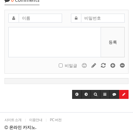
등록
비밀글
사이트 소개
이용안내
PC 버전
|
|
온라인 카지노.