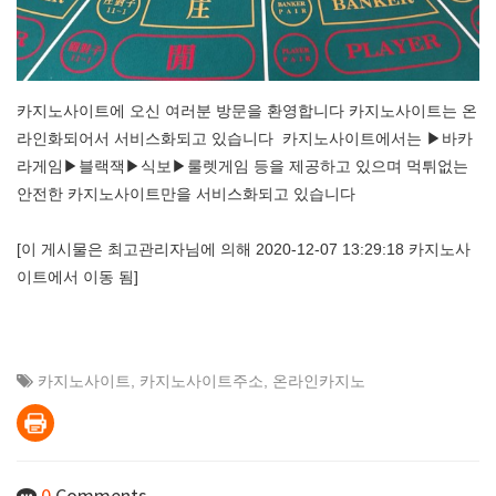
카지노사이트에 오신 여러분 방문을 환영합니다 카지노사이트는 온
라인화되어서 서비스화되고 있습니다 카지노사이트에서는 ▶바카
라게임▶블랙잭▶식보▶룰렛게임 등을 제공하고 있으며 먹튀없는
안전한 카지노사이트만을 서비스화되고 있습니다
[이 게시물은 최고관리자님에 의해 2020-12-07 13:29:18 카지노사
이트에서 이동 됨]
카지노사이트
,
카지노사이트주소
,
온라인카지노
0
Comments