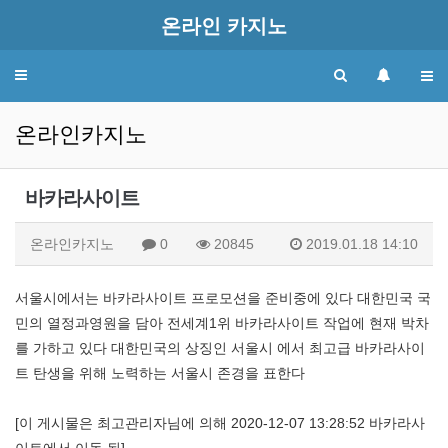
온라인 카지노
Toggle
navigation
온라인카지노
바카라사이트
온라인카지노
0
20845
2019.01.18 14:10
서울시에서는 바카라사이트 프로모션을 준비중에 있다 대한민국 국
민의 열정과영원을 담아 전세계1위 바카라사이트 작업에 현재 박차
를 가하고 있다 대한민국의 상징인 서울시 에서 최고급 바카라사이
트 탄생을 위해 노력하는 서울시 존경을 표한다
[이 게시물은 최고관리자님에 의해 2020-12-07 13:28:52 바카라사