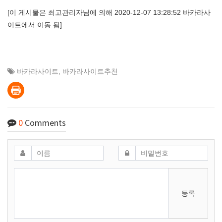
[이 게시물은 최고관리자님에 의해 2020-12-07 13:28:52 바카라사
이트에서 이동 됨]
바카라사이트
,
바카라사이트추천
0
Comments
등록