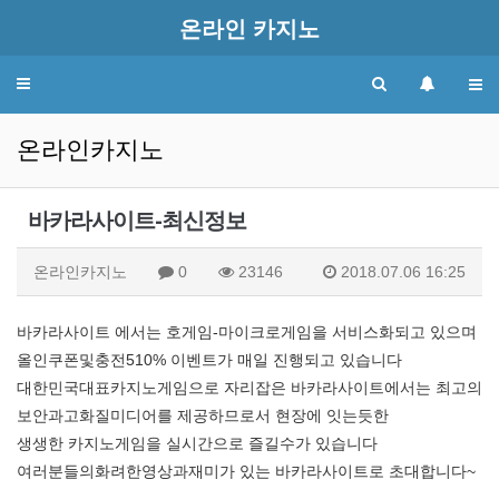
온라인 카지노
Toggle
navigation
온라인카지노
바카라사이트-최신정보
온라인카지노
0
23146
2018.07.06 16:25
바카라사이트 에서는 호게임-마이크로게임을 서비스화되고 있으며
올인쿠폰및충전510% 이벤트가 매일 진행되고 있습니다
대한민국대표카지노게임으로 자리잡은 바카라사이트에서는 최고의
보안과고화질미디어를 제공하므로서 현장에 잇는듯한
생생한 카지노게임을 실시간으로 즐길수가 있습니다
여러분들의화려한영상과재미가 있는 바카라사이트로 초대합니다~