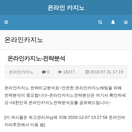
온라인 카지노
Toggle
navigation
온라인카지노
온라인카지노-전략분석
온라인카지노
0
18277
2018.07.31 17:19
온라인카지노 전략비교분석표~안전한 온라인카지노배팅을 위해
전략분석이 중요합니다~온라인카지노전략분선은 여기서 확인하세
요~대한민국 온라인카지노전략분석표를 공유해드립니다~
[이 게시물은 최고관리자님에 의해 2020-12-07 13:27:56 온라인바
카라추천에서 이동 됨]