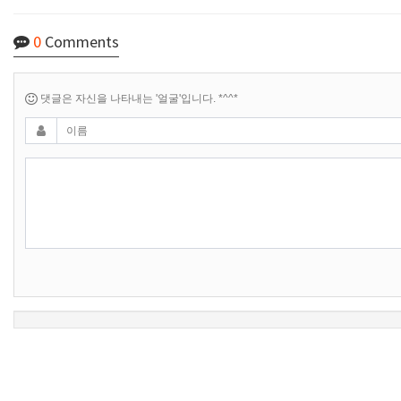
0
Comments
댓글은 자신을 나타내는 '얼굴'입니다. *^^*