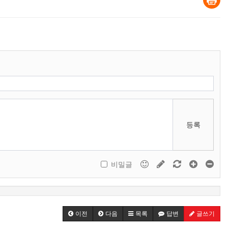
등록
비밀글
이전
다음
목록
답변
글쓰기