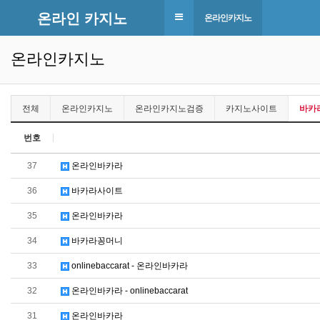
온라인 카지노
Toggle
온라인카지노
navigation
온라인카지노
전체
온라인카지노
온라인카지노검증
카지노사이트
바카라
번호
37
온라인바카라
36
바카라사이트
35
온라인바카라
34
바카라꽁머니
33
onlinebaccarat - 온라인바카라
32
온라인바카라 - onlinebaccarat
31
온라인바카라