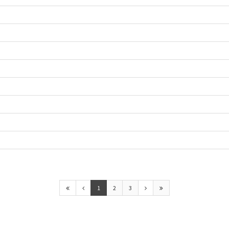
1
2
3