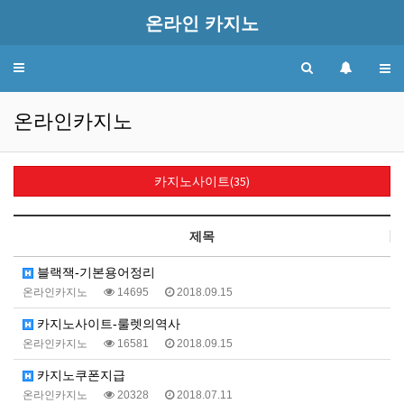
온라인 카지노
Toggle
navigation
온라인카지노
카지노사이트(35)
제목
블랙잭-기본용어정리
온라인카지노
14695
2018.09.15
카지노사이트-룰렛의역사
온라인카지노
16581
2018.09.15
카지노쿠폰지급
온라인카지노
20328
2018.07.11