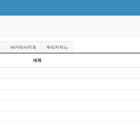
트
바카라사이트
우리카지노
제목