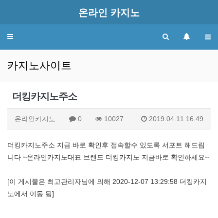
온라인 카지노
Toggle
navigation
카지노사이트
더킹카지노주소
온라인카지노
0
10027
2019.04.11 16:49
더킹카지노주소 지금 바로 확인후 접속할수 있도록 서포트 해드립
니다 ~온라인카지노대표 브랜드 더킹카지노 지금바로 확인하세요~
[이 게시물은 최고관리자님에 의해 2020-12-07 13:29:58 더킹카지
노에서 이동 됨]