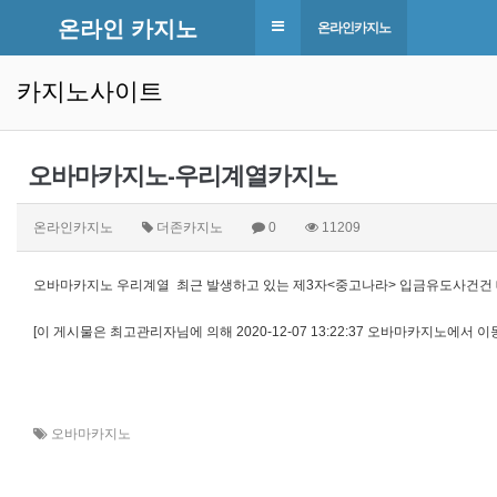
온라인 카지노
Toggle
온라인카지노
navigation
카지노사이트
오바마카지노-우리계열카지노
온라인카지노
더존카지노
0
11209
오바마카지노 우리계열 최근 발생하고 있는 제3자<중고나라> 입금유도사건건
[이 게시물은 최고관리자님에 의해 2020-12-07 13:22:37 오바마카지노에서 이동
오바마카지노