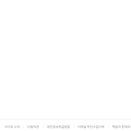
사이트 소개
|
이용약관
|
개인정보취급방침
|
이메일 무단수집거부
|
책임의 한계와