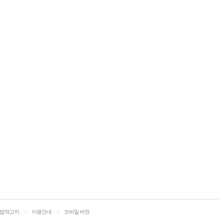
 법적고지
|
이용안내
|
모바일 버전