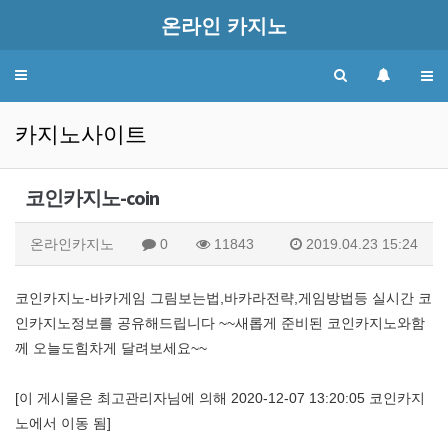
온라인 카지노
Toggle
navigation
카지노사이트
코인카지노-coin
온라인카지노
0
11843
2019.04.23 15:24
코인카지노-바카게임 그림보는법,바카라전략,게임방법등 실시간 코
인카지노정보를 공유해드립니다 ~~새롭게 준비된 코인카지노와함
께 오늘도힘차게 달려보세요~~
[이 게시물은 최고관리자님에 의해 2020-12-07 13:20:05 코인카지
노에서 이동 됨]