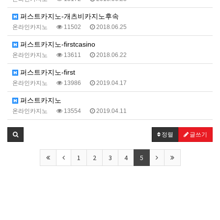
퍼스트카지노-개츠비카지노후속
온라인카지노
11502
2018.06.25
퍼스트카지노-firstcasino
온라인카지노
13611
2018.06.22
퍼스트카지노-first
온라인카지노
13986
2019.04.17
퍼스트카지노
온라인카지노
13554
2019.04.11
정렬
글쓰기
1
2
3
4
5