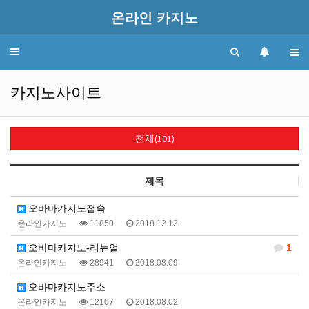
온라인 카지노
Toggle
navigation
카지노사이트
전체(101)
제목
오바마카지노접속
온라인카지노
11850
2018.12.12
오바마카지노-리뉴얼
1
온라인카지노
28941
2018.08.09
오바마카지노주소
온라인카지노
12107
2018.08.02