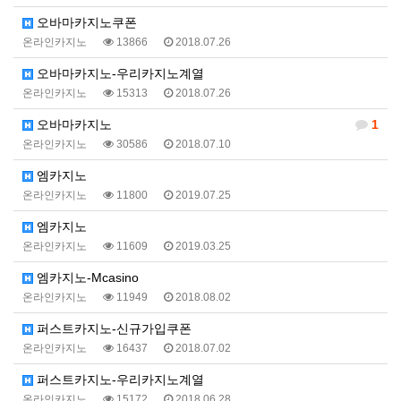
오바마카지노쿠폰
온라인카지노
13866
2018.07.26
오바마카지노-우리카지노계열
온라인카지노
15313
2018.07.26
오바마카지노
1
온라인카지노
30586
2018.07.10
엠카지노
온라인카지노
11800
2019.07.25
엠카지노
온라인카지노
11609
2019.03.25
엠카지노-Mcasino
온라인카지노
11949
2018.08.02
퍼스트카지노-신규가입쿠폰
온라인카지노
16437
2018.07.02
퍼스트카지노-우리카지노계열
온라인카지노
15172
2018.06.28