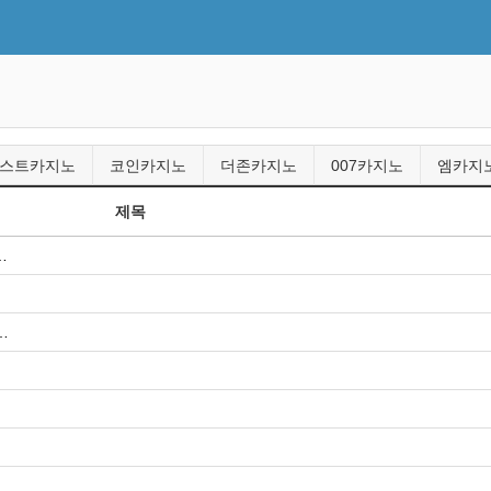
스트카지노
코인카지노
더존카지노
007카지노
엠카지
제목
…
…