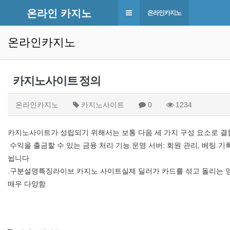
온라인 카지노
Toggle
온라인카지노
navigation
온라인카지노
카지노사이트 정의
온라인카지노
카지노사이트
0
1234
카지노사이트가 성립되기 위해서는 보통 다음 세 가지 구성 요소로 결합 되
수익을 출금할 수 있는 금융 처리 기능.운영 서버: 회원 관리, 베팅 
뉩니다
.구분설명특징라이브 카지노 사이트실제 딜러가 카드를 섞고 돌리는 
매우 다양함