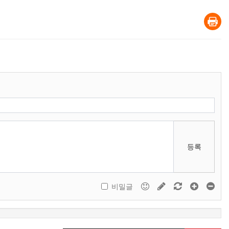
등록
비밀글