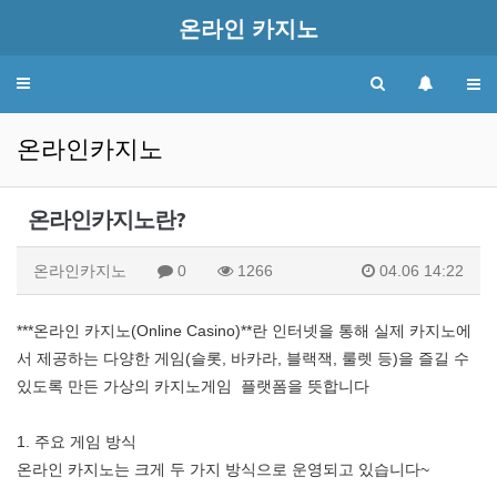
온라인 카지노
Toggle
navigation
온라인카지노
온라인카지노란?
온라인카지노
0
1266
04.06 14:22
***온라인 카지노(Online Casino)**란 인터넷을 통해 실제 카지노에
서 제공하는 다양한 게임(슬롯, 바카라, 블랙잭, 룰렛 등)을 즐길 수
있도록 만든 가상의 카지노게임 플랫폼을 뜻합니다
1. 주요 게임 방식
온라인 카지노는 크게 두 가지 방식으로 운영되고 있습니다~