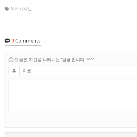
헤라카지노
0
Comments
댓글은 자신을 나타내는 '얼굴'입니다. *^^*