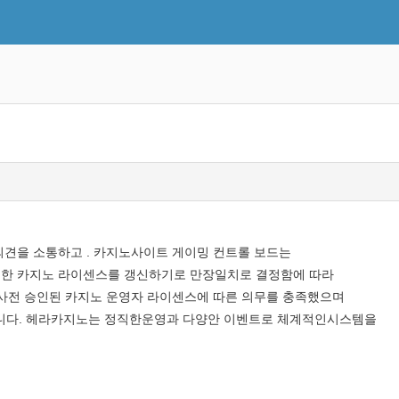
의견을 소통하고 . 카지노사이트 게이밍 컨트롤 보드는
한 카지노 라이센스를 갱신하기로 만장일치로 결정함에 따라
 사전 승인된 카지노 운영자 라이센스에 따른 의무를 충족했으며
했습니다. 헤라카지노는 정직한운영과 다양안 이벤트로 체계적인시스템을