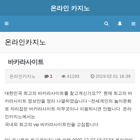
온라인 카지노
Toggle
navigation
온라인카지노
바카라사이트
온라인카지노
1
41193
2019.02.01 16:39
대한민국 최고의 바카라사이트를 찿고계신가요?? 현재 최고의 바
카라사이트 정보만을 정리 나열하였습니다 ~전세계인의 놀이문화
로 자리잡은 바카라사이트 아무곳이나 이용하시면 안됩니다 온라
인카지노에서는
국내외 최고의 vip 바카라사이트만을 고집합니다